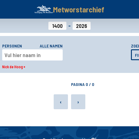
Metworstarchief
-
PERSONEN
ALLE NAMEN
ZOE
F
Nick de Hoog
×
PAGINA
0
/
0
‹
›